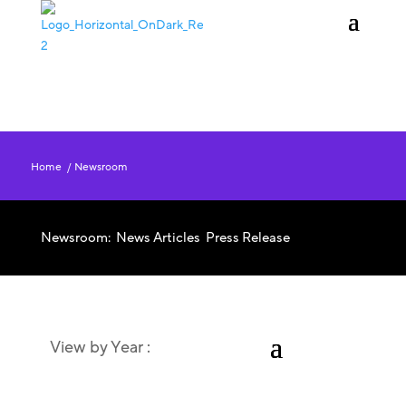
KAUFEN
ANMELDEN
Home
/
Newsroom
Newsroom:
News Articles
Press Release
View by Year :